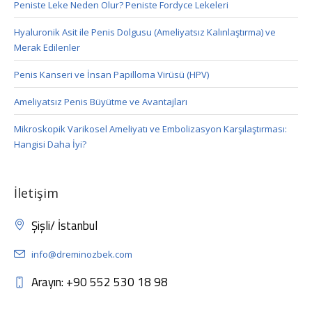
Peniste Leke Neden Olur? Peniste Fordyce Lekeleri
Hyaluronik Asit ile Penis Dolgusu (Ameliyatsız Kalınlaştırma) ve
Merak Edilenler
Penis Kanseri ve İnsan Papilloma Virüsü (HPV)
Ameliyatsız Penis Büyütme ve Avantajları
Mikroskopik Varikosel Ameliyatı ve Embolizasyon Karşılaştırması:
Hangisi Daha İyi?
İletişim
Şişli/ İstanbul
info@dreminozbek.com
Arayın: +90 552 530 18 98