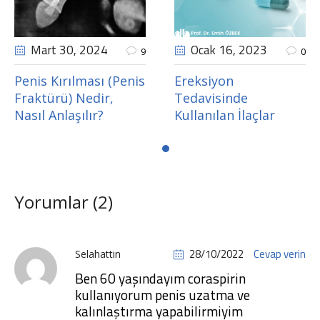
Ağustos 31
, 2023
Mart 30
, 2024
0
9
ESWT Tedavisi (Şok
Penis Kırılması (Penis
Dalga Tedavisi)
Fraktürü) Nedir,
Nedir? Faydaları
Nasıl Anlaşılır?
Nelerdir?
Yorumlar (2)
28/10/2022
Cevap verin
Selahattin
Ben 60 yaşındayım coraspirin
kullanıyorum penis uzatma ve