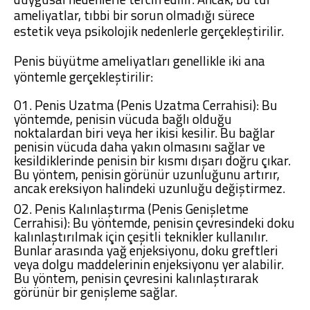
ameliyatlar, tıbbi bir sorun olmadığı sürece
estetik veya psikolojik nedenlerle gerçekleştirilir.
Penis büyütme ameliyatları genellikle iki ana
yöntemle gerçekleştirilir:
Penis Uzatma (Penis Uzatma Cerrahisi): Bu
yöntemde, penisin vücuda bağlı olduğu
noktalardan biri veya her ikisi kesilir. Bu bağlar
penisin vücuda daha yakın olmasını sağlar ve
kesildiklerinde penisin bir kısmı dışarı doğru çıkar.
Bu yöntem, penisin görünür uzunluğunu artırır,
ancak ereksiyon halindeki uzunluğu değiştirmez.
Penis Kalınlaştırma (Penis Genişletme
Cerrahisi): Bu yöntemde, penisin çevresindeki doku
kalınlaştırılmak için çeşitli teknikler kullanılır.
Bunlar arasında yağ enjeksiyonu, doku greftleri
veya dolgu maddelerinin enjeksiyonu yer alabilir.
Bu yöntem, penisin çevresini kalınlaştırarak
görünür bir genişleme sağlar.