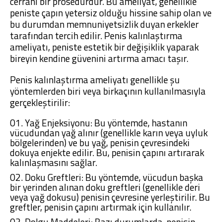
cerrahi bir prosedürdür. Bu ameliyat, genellikle
peniste çapın yetersiz olduğu hissine sahip olan ve
bu durumdan memnuniyetsizlik duyan erkekler
tarafından tercih edilir. Penis kalınlaştırma
ameliyatı, peniste estetik bir değişiklik yaparak
bireyin kendine güvenini artırma amacı taşır.
Penis kalınlaştırma ameliyatı genellikle şu
yöntemlerden biri veya birkaçının kullanılmasıyla
gerçekleştirilir:
Yağ Enjeksiyonu: Bu yöntemde, hastanın
vücudundan yağ alınır (genellikle karın veya uyluk
bölgelerinden) ve bu yağ, penisin çevresindeki
dokuya enjekte edilir. Bu, penisin çapını artırarak
kalınlaşmasını sağlar.
Doku Greftleri: Bu yöntemde, vücudun başka
bir yerinden alınan doku greftleri (genellikle deri
veya yağ dokusu) penisin çevresine yerleştirilir. Bu
greftler, penisin çapını artırmak için kullanılır.
Dolgu Maddeleri: Bazı durumlarda, penisin