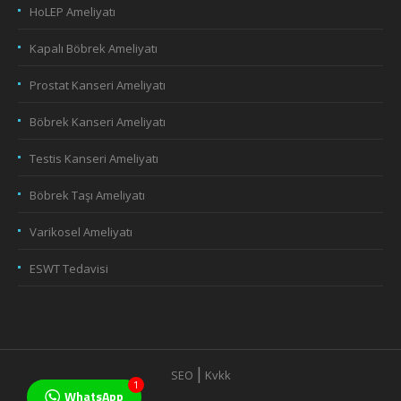
HoLEP Ameliyatı
Kapalı Böbrek Ameliyatı
Prostat Kanseri Ameliyatı
Böbrek Kanseri Ameliyatı
Testis Kanseri Ameliyatı
Böbrek Taşı Ameliyatı
Varikosel Ameliyatı
ESWT Tedavisi
1
|
WhatsApp
SEO
Kvkk