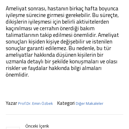
Ameliyat sonrası, hastanın birkaç hafta boyunca
iyileşme sürecine girmesi gerekebilir. Bu süreçte,
dikişlerin iyileşmesi için belirli aktivitelerden
kaçınılması ve cerrahın önerdiği bakım
talimatlarının takip edilmesi önemlidir. Ameliyat
sonuçları kişiden kişiye değişebilir ve istenilen
sonuçlar garanti edilemez. Bu nedenle, bu tür
ameliyatlar hakkında düşünen kişilerin bir
uzmanla detaylı bir şekilde konuşmaları ve olası
riskler ve faydalar hakkında bilgi almaları
önemlidir.
Yazar
Kategori
Prof.Dr. Emin Özbek
Diğer Makaleler
Önceki İçerik